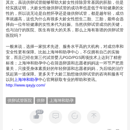
其次，虽说供卵试管能够帮助大龄女性排除异常基因的胚胎，但是
经实践证明，大龄女性做供卵试管的成功率也是低于年轻健康的女
性的，所以说无论是自然怀孕还是做供卵试管，都是越年轻，成功
率就越高，这也为什么有很多大龄女性想生二胎、三胎，最终会选
择由一位年轻健康的女性来代为妊娠。当然供卵试管成功的关键，
也与治疗的医院、医生有很大的关系，那么上海有靠谱的供卵试管
医院吗？
一般来说，选择一家技术先进、服务水平高的大机构，对成功率和
安全性更有保障。比如上海坤和助孕中心，不仅拥有自己的实验
室，而且已经在第三代试管婴儿PGD/PGS两项技术上达到了精密
标准；上海坤和助孕中心在筛选卵源和志愿者妈妈这一环节严把质
量关，只接受身体素质好的年轻卵源和志愿者妈妈，为后续的治疗
筑起第一道保障。更多关于大龄三胎想做供卵试管的咨询和服务可
以到
上海坤和助孕
中心官网获取专业的帮助和资讯。
http://www.qayjy.com/
供卵试管医院
供卵
上海坤和助孕
367



