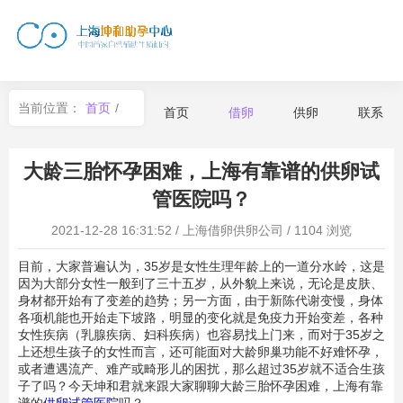
当前位置：
首页
/
首页
借卵
供卵
联系
借卵
/
借卵
大龄三胎怀孕困难，上海有靠谱的供卵试
管医院吗？
2021-12-28 16:31:52
/
上海借卵供卵公司
/
1104 浏览
目前，大家普遍认为，35岁是女性生理年龄上的一道分水岭，这是
因为大部分女性一般到了三十五岁，从外貌上来说，无论是皮肤、
身材都开始有了变差的趋势；另一方面，由于新陈代谢变慢，身体
各项机能也开始走下坡路，明显的变化就是免疫力开始变差，各种
女性疾病（乳腺疾病、妇科疾病）也容易找上门来，而对于35岁之
上还想生孩子的女性而言，还可能面对大龄卵巢功能不好难怀孕，
或者遭遇流产、难产或畸形儿的困扰，那么超过35岁就不适合生孩
子了吗？今天坤和君就来跟大家聊聊大龄三胎怀孕困难，上海有靠