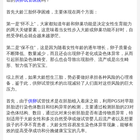
谱的
供卵试管医院
吗？
首先大龄三胎怀孕困难，主要体现在两个方面：
第一是“怀不上”，大家都知道年龄和卵巢功能是决定女性生育能力
的两大关键要素，这意味着当女性步入大龄或卵巢功能不好时，自
然受孕机会就会越来越渺茫。
第二是“保不住”，这是因为随着女性年龄的逐年增长，卵子质量会
不断降低、数量减少，而且还会出现卵子老化或染色体异常，从而
引起胚胎染色体畸变。那么也会导致出现胎停、流产或是出生畸
形、智力低下的宝宝。
综上所述，如果大龄想生三胎，势必要做好承担各种风险的心理准
备，鉴于此，供卵试管技术的出现减轻了人们面对这些风险的巨大
压力。
首先，由于
供卵
试管技术是在胚胎植入着床之前，利用PGS对早期
胚胎进行染色体数目和结构异常的检测，主要通过检测胚胎的23对
染色体结构、数目，通过比对来分析胚胎是否有遗传物质异常，特
别适用于大龄女性和多次自然受孕或做试管婴儿后流产者以及想要
孩子的不孕不育患者，大龄女性容易发生染色体异常现象，能够有
效的提高受孕成功和分娩健康宝宝的几率。