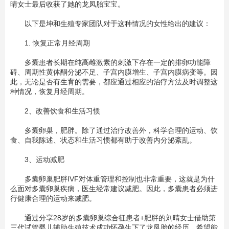
晴女士最后收获了她的龙凤胎宝宝。
以下是坤和生殖专家团队对于这种情况的女性给出的建议：
1. 恢复正常月经周期
多囊患者长期在纯高雌激素的刺激下存在一定的排卵功能障
碍、周期性黄体酮分泌不足、子宫内膜增生、子宫内膜病变等。因
此，无论是否有生育的需要，都应通过相应的治疗方法及时调整这
种情况，恢复月经周期。
2、改善饮食和生活习惯
多囊卵巢，肥胖。除了通过治疗改善外，科学合理的运动、饮
食、自我陈述、状态和生活习惯都有助于改善内分泌紊乱。
3、运动减肥
多囊卵巢肥胖IVF对体重管理和控制也非常重要，这就是为什
么面对多囊卵巢疾病，医生经常建议减肥。因此，多囊患者必须进
行健康合理的运动来减肥。
通过分享28岁的多囊卵巢综合征患者+肥胖的刘晴女士借助第
三代试管婴儿辅助生殖技术成功怀孕生下了龙凤胎的经历，希望能