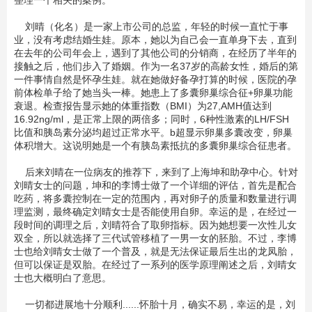
整理一个相关的案例。
刘晴（化名）是一家上市公司的总监，年轻的时候一直忙于事
业，没有考虑结婚生娃。原本，她以为自己会一直单身下去，直到
在去年的公司年会上，遇到了其他公司的分销商，在经历了半年的
接触之后，他们步入了婚姻。作为一名37岁的高龄女性，婚后的第
一件事情自然是怀孕生娃。就在她做好备孕打算的时候，医院的孕
前体检单子给了她当头一棒。她患上了多囊卵巢综合征+卵巢功能
衰退。检查报告显示她的体重指数（BMI）为27,AMH值达到
16.92ng/ml，是正常上限的两倍多；同时，6种性激素的LH/FSH
比值和胰岛素分泌均超过正常水平。b超显示卵巢多囊改变，卵巢
体积增大。这说明她是一个有胰岛素抵抗的多囊卵巢综合征患者。
后来刘晴在一位病友的推荐下，来到了上海坤和助孕中心。针对
刘晴女士的问题，坤和的李博士做了一个详细的评估，首先是配合
吃药，将多囊控制在一定的范围内，再对卵子的质量和数量进行调
理监测，最终确定刘晴女士是否能使用自卵。幸运的是，在经过一
段时间的调理之后，刘晴符合了取卵指标。因为她想要一次性儿女
双全，所以就选择了三代试管移植了一男一女的胚胎。不过，李博
士也给刘晴女士做了一个普及，就是无法保证最后生出的龙凤胎，
但可以保证是双胎。在经过了一系列的医学原理阐述之后，刘晴女
士也大概明白了意思。
一切都进展地十分顺利......怀胎十月，确实不易，幸运的是，刘