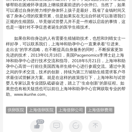
够帮助在困难怀孕道路上继续摸索前进的小伙伴们。当然了，如果
可以通过自身的努力维护身体怀上孩子是最好，既省了金钱时间又
省了身体心理的双重劳累，但是如果实在无法自怀就可以靠谱我们
正规的生殖团队，毕竟做试管婴儿并不是一件难以启齿的事情，这
也是一项针对不孕症患者诞生的医学生殖技术。
如果你和你身边的人有需要生殖辅助技术，也想和刘晴女士一
样好孕，可以联系我们，上海坤和助孕中心一直秉承着“引进来、
走出去”的学术战略，在不断提高自身服务的同时，不断探索更加
先进的技术，2013年01月18日，美国Pacgenomics李博士赴上海
坤和助孕中心进行技术交流和指导。2018年5月21日，上海坤和助
孕中心高管一行前往美国西海岸生殖中心进行参观交流。通过中美
之间的学术交流，技术的创新，持续为第三方辅助生殖需求客户寻
求最佳试管解决方案。就是在这样的政策指引下，上海坤和与试管
婴儿专家以及专业团队砥砺奋进，踏上了“生命创新”的新征程。如
果您也有相关疑惑也可以前往上海坤和助孕中心官网获取专业的帮
助。www.ikunhe.com。
供卵医院
上海借卵医院
上海借卵公司
上海借卵费用
325



