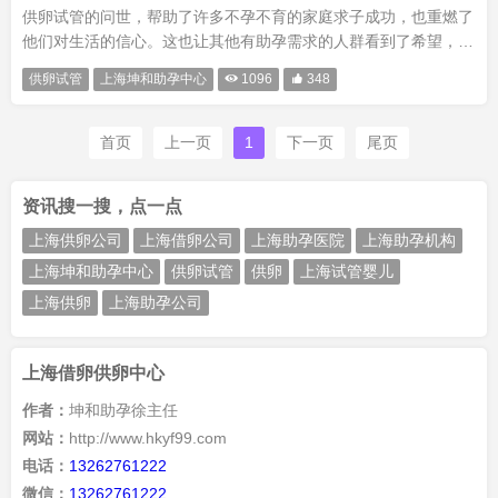
供卵试管的问世，帮助了许多不孕不育的家庭求子成功，也重燃了
他们对生活的信心。这也让其他有助孕需求的人群看到了希望，但
生儿育女毕竟是件至关重要的大事，每个人都应当谨慎对待。而且
供卵试管
上海坤和助孕中心

1096

348
一旦选择做供卵试管，就意味着要耗费大量的金钱和时间，所以在
做这个决···
首页
上一页
1
下一页
尾页
资讯搜一搜，点一点
上海供卵公司
上海借卵公司
上海助孕医院
上海助孕机构
上海坤和助孕中心
供卵试管
供卵
上海试管婴儿
上海供卵
上海助孕公司
上海借卵供卵中心
作者：
坤和助孕徐主任
网站：
http://www.hkyf99.com
电话：
13262761222
微信：
13262761222