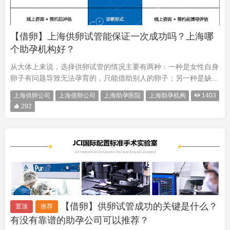
【借卵】上海供卵试管能保证一次成功吗？上海哪
个助孕机构好？
从大体上来说，选择供卵试管的情况主要有两种：一种是女性自身
卵子有问题导致无法孕育的，只能借助别人的卵子；另一种是缺乏
卵子方的单身男性或男同想要生育的，也只能借助别人的卵子。一
上海供卵公司
上海借卵公司
上海助孕医院
上海助孕机构

1403
般供卵试管的卵子都是来自年轻健康的女性捐赠的，具有质量高、

292
活力足的···
【借卵】供卵试管成功的关键是什么？
置顶
推荐
有没有靠谱的助孕公司可以推荐？