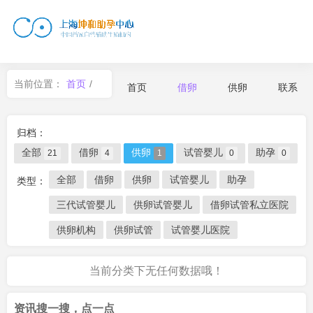
当前位置：
首页
/
首页
借卵
供卵
联系
借卵
/
供卵
归档：
全部
借卵
供卵
试管婴儿
助孕
21
4
1
0
0
全部
借卵
供卵
试管婴儿
助孕
类型：
三代试管婴儿
供卵试管婴儿
借卵试管私立医院
供卵机构
供卵试管
试管婴儿医院
当前分类下无任何数据哦！
资讯搜一搜，点一点