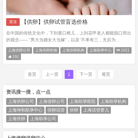
【供卵】供卵试管盲选价格
置顶
在中国的传统文化中，下到黄口稚儿，上到花甲老人都能脱口而出
的观念—— “男大当婚女大当嫁”，以及“不孝有三，无后为
大”（注：“无后”在本文中指没有后代）。由此可见婚姻以及生育的
上海供卵公司
上海供卵价格
上海供卵机构
上海助孕中心

1021
重要性，但是社会的发展越来越多的人开始不孕不育了，有些家庭

291
不得不借···
首页
上一页
1
下一页
尾页
资讯搜一搜，点一点
上海供卵公司
上海借卵公司
上海助孕医院
上海助孕机构
上海坤和助孕中心
供卵试管
供卵
上海试管婴儿
上海供卵
上海助孕公司