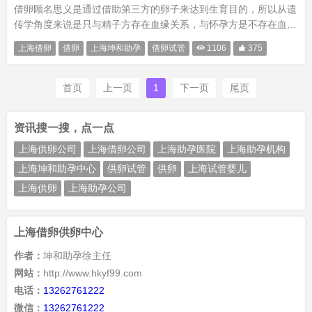
借卵顾名思义是通过借助第三方的卵子来达到生育目的，所以从遗
传学角度来说是只与精子方存在血缘关系，与怀孕方是不存在血缘
关系的。十月怀胎，一朝诞下，这句话说出来不到5秒钟，但对于
上海借卵
借卵
上海坤和助孕
​借卵试管

1106

375
怀孕的女性来说，十个月却是按毫秒计算的，每一毫秒都是小心翼
翼，每一步···
首页
上一页
1
下一页
尾页
资讯搜一搜，点一点
上海供卵公司
上海借卵公司
上海助孕医院
上海助孕机构
上海坤和助孕中心
供卵试管
供卵
上海试管婴儿
上海供卵
上海助孕公司
上海借卵供卵中心
作者：
坤和助孕徐主任
网站：
http://www.hkyf99.com
电话：
13262761222
微信：
13262761222