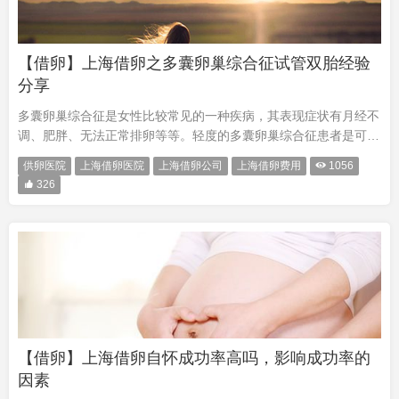
【借卵】上海借卵之多囊卵巢综合征试管双胎经验
分享
多囊卵巢综合征是女性比较常见的一种疾病，其表现症状有月经不
调、肥胖、无法正常排卵等等。轻度的多囊卵巢综合征患者是可以
通过治疗痊愈的，但是重度的多囊卵巢综合征患者在治疗后仍无法
供卵医院
上海借卵医院
上海借卵公司
上海借卵费用

1056
进行正常排卵，这时候就需要借助试管婴儿来完成助孕，尤其是对

326
于 高龄的···
【借卵】上海借卵自怀成功率高吗，影响成功率的
因素