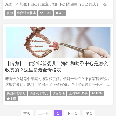
原因，不能生下自己的宝宝，她们特别渴望拥有自己的孩子，在经
过多次治疗后，她们想选择了做上海供卵试管婴儿，可是供卵试管
供卵
供卵试管婴儿

1034

332
婴儿是不是完美的，也有它的好处和坏处。 一、好处 1、首先，
···
【借卵】 供卵试管婴儿上海坤和助孕中心是怎么
收费的？这里是最全价格表···
养育子女是每个家庭的愿望和责任。但对一些不孕不育家庭来说，
这很难做到。她们可能服用了很多药物，也可能做过各种手术，还
可能经历过几次试管失败。最后，她们听说美国试管婴儿能够帮助
美国试管婴儿
供卵试管婴儿
试管婴儿
上海坤和助孕

1097
不孕症患者生育孩子，于是就点燃了想去做美国试管婴儿的心。那

335
么，供卵···
首页
上一页
1
下一页
尾页